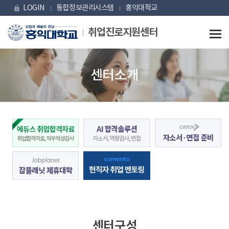
Skip Menu
LOGIN
통합정보관리시스템
홍익대학교
lock
취업진로지원센터
센터소개
센터구성