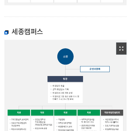
세종캠퍼스
zoom_out_map