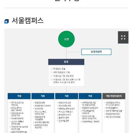
서울캠퍼스
zoom_out_map