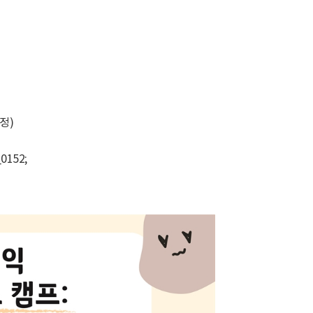
정)
0152;