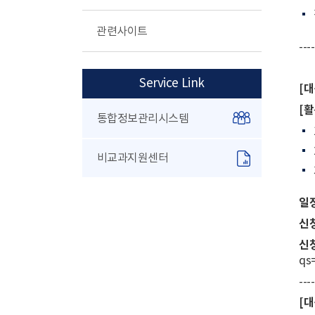
관련사이트
----
Service Link
[대
[활
통합정보관리시스템
비교과지원센터
일정
신
신
qs
----
[대