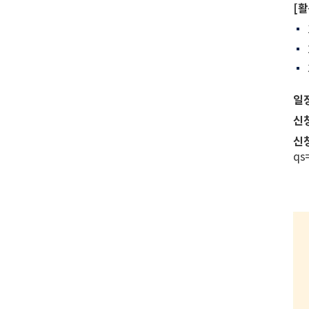
[활
일정
신
신
qs