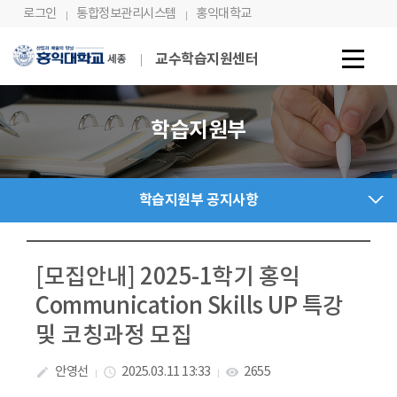
Skip Menu
로그인
통합정보관리시스템
홍익대학교
교수학습지원센터
학습지원부
학습지원부 공지사항
[모집안내] 2025-1학기 홍익
Communication Skills UP 특강
및 코칭과정 모집
안영선
2025.03.11 13:33
2655
create
access_time
visibility