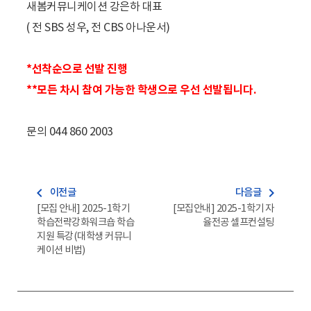
새봄커뮤니케이션 강은하 대표
( 전 SBS 성우, 전 CBS 아나운서)
*
선착순
으로 선발 진행
**
모든 차시 참여
가능한 학생으로 우선 선발됩니다.
문의 044 860 2003
navigate_before
navigate_next
이전글
다음글
[모집 안내] 2025-1학기
[모집안내] 2025-1학기 자
학습전략강화워크숍 학습
율전공 셀프컨설팅
지원 특강(대학생 커뮤니
케이션 비법)