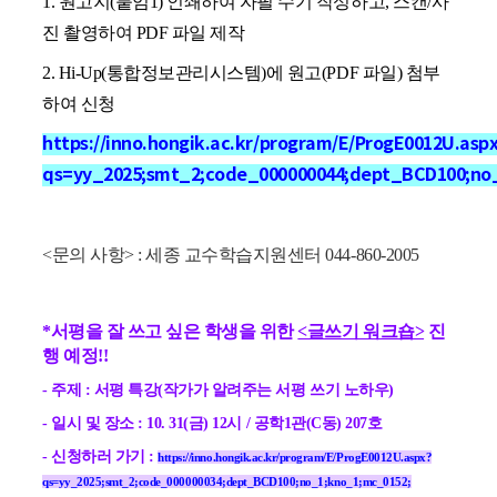
1. 원고지(붙임1) 인쇄하여 자필 수기 작성하고, 스캔/사
진 촬영하여 PDF 파일 제작
2. Hi-Up(통합정보관리시스템)에 원고(PDF 파일) 첨부
하여 신청
https://inno.hongik.ac.kr/program/E/ProgE0012U.asp
qs=yy_2025;smt_2;code_000000044;dept_BCD100;no
<문의 사항> :
세종
교수학습지원센터 044-860-2005
*서평을 잘 쓰고 싶은 학생을 위한
<글쓰기 워크숍>
진
행 예정!!
- 주제 : 서평 특강(작가가 알려주는 서평 쓰기 노하우)
- 일시 및 장소 : 10. 31(금) 12시 / 공학1관(C동) 207호
- 신청하러 가기 :
https://inno.hongik.ac.kr/program/E/ProgE0012U.aspx?
qs=yy_2025;smt_2;code_000000034;dept_BCD100;no_1;kno_1;mc_0152;