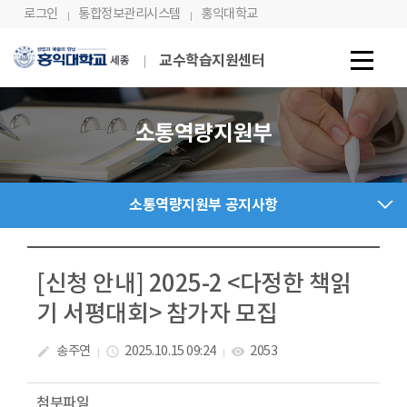
Skip Menu
로그인
통합정보관리시스템
홍익대학교
교수학습지원센터
소통역량지원부
소통역량지원부 공지사항
[신청 안내] 2025-2 <다정한 책읽
기 서평대회> 참가자 모집
송주연
2025.10.15 09:24
2053
create
access_time
visibility
첨부파일