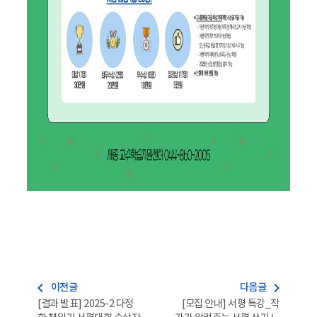
navigate_before
navigate_next
이전글
다음글
[결과 발표] 2025-2 다정
[모집 안내] 서평 특강_작