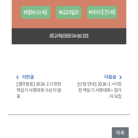
navigate_before
navigate_next
이전글
다음글
[결과발표] 2026-1 다정한
[신청 안내] 2026-1 <다정
책읽기 서평대회 수상자 발
한 책읽기 서평대회> 참가
표
자 모집
목록