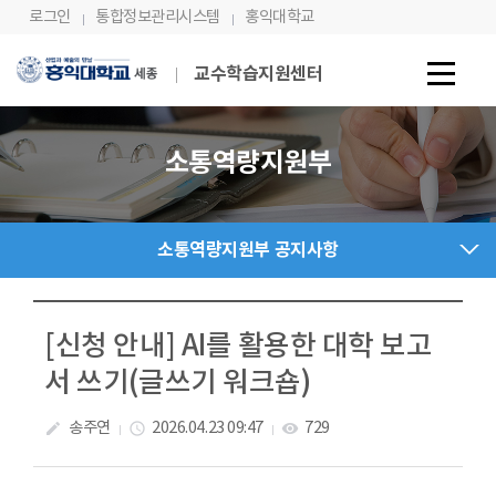
Skip Menu
로그인
통합정보관리시스템
홍익대학교
교수학습지원센터
소통역량지원부
소통역량지원부 공지사항
[신청 안내] AI를 활용한 대학 보고
서 쓰기(글쓰기 워크숍)
송주연
2026.04.23 09:47
729
create
access_time
visibility