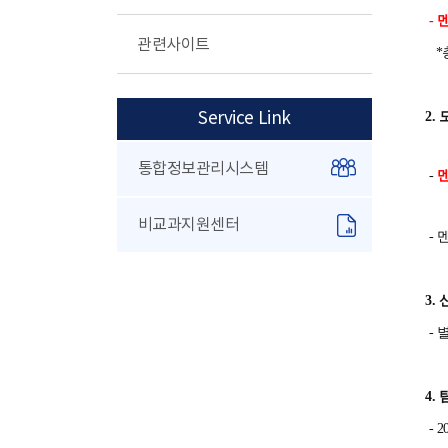
-
멘
관련사이트
*총
2.
Service Link
통합정보관리시스템
-
멘티
비교과지원센터
- 
3.
- 
4.
- 