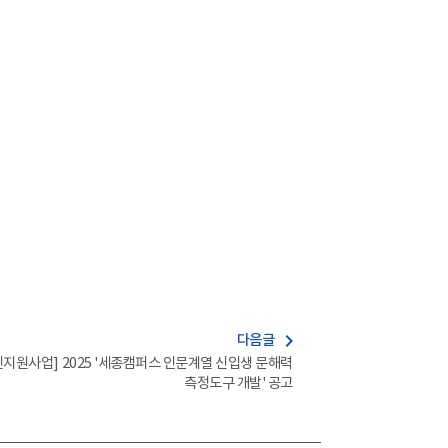
navigate_next
다음글
지원사업] 2025 '세종캠퍼스 인문계열 신입생 문해력
측정도구 개발' 공고