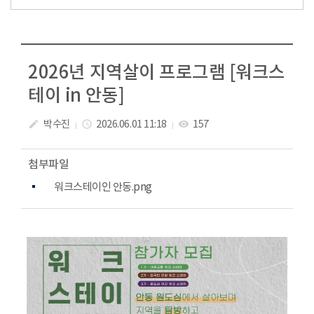
2026년 지역살이 프로그램 [워크스
테이 in 안동]
박수진
2026.06.01 11:18
157
create
access_time
visibility
첨부파일
워크스테이인 안동.png