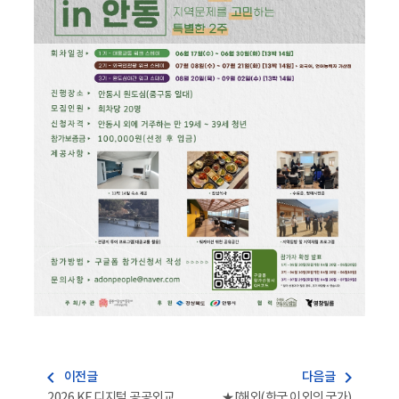
navigate_before
navigate_next
이전글
다음글
2026 KF 디지털 공공외교
★[해외(한국 이외의 국가)